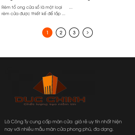
Rèm tổ ong cửa sổ là một loại
...
rèm cửa được thiết kế để lắp ...
1
2
3
Là Công Ty cung cấp màn cửa giá rẻ uy tín nhất hiện
nay với nhiều mẫu màn cửa phong phú, đa dạng.