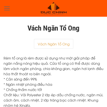
Skip
to
0
content
Vách Ngăn Tổ Ong
Vách Ngăn Tổ Ong
Rèm tổ ong là rèm được sử dụng như một giải pháp để
ngăn nắng nóng hiệu quả. Cửa tổ ong có thể được dùng
làm vách ngăn phòng, chia không gian, ngăn hơi lạnh điều
hòa thất thoát ra bên ngoài.
* Cản sáng đến 99%
* Ngăn nhiệt phòng điều hòa
* Chống thấm nước tốt
Chất liệu: Vải Polyester 2 lớp ép dầu chống nước, ngăn mùi,
cách âm, cách nhiệt, 2 lớp tráng bạc cách nhiệt. Khung
nhôm hệ Xingfa.