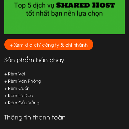
+ Xem địa chỉ công ty & chi nhánh
Sản phẩm bán chạy
+ Rèm Vải
+ Rèm Văn Phòng
+ Rèm Cuốn
+ Rèm Lá Dọc
+ Rèm Cầu Vồng
Thông tin thanh toán