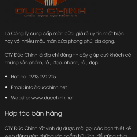
Là Công Ty cung cấp màn cửa giá rẻ uy tín nhất hiện
nay với nhiều mẫu màn cửa phong phú, đa dạng.
CTY Đức Chính là địa chỉ đáng tin cậy giúp quý khách có
những sản phẩm, rẻ , đẹp. nhanh, rẻ , đẹp.
Hotline: 0933.090.205
Email: info@ducchinh.net
Website:
www.ducchinh.net
Hợp tác bán hàng
CTY Đức Chính rất vinh dự được mời gọi các bạn thiết kế
web đóng góp những sản phẩm hữu ích, để cùng chia