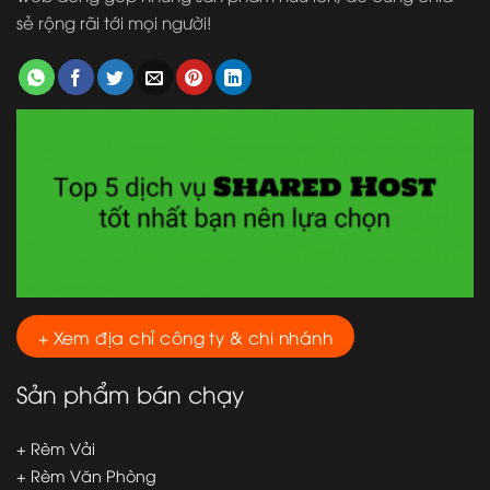
sẻ rộng rãi tới mọi người!
+ Xem địa chỉ công ty & chi nhánh
Sản phẩm bán chạy
+ Rèm Vải
+ Rèm Văn Phòng