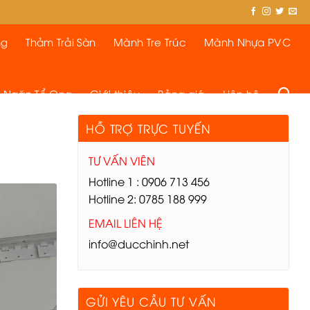
ng
Thảm Trải Sàn
Mành Tre Trúc
Mành Nhựa PVC
 Ngăn Tổ Ong
Giới thiệu
Bảng giá
Liên hệ
HỖ TRỢ TRỰC TUYẾN
TƯ VẤN VIÊN
Hotline 1 : 0906 713 456
Hotline 2: 0785 188 999
EMAIL LIÊN HỆ
info@ducchinh.net
GỬI YÊU CẦU TƯ VẤN