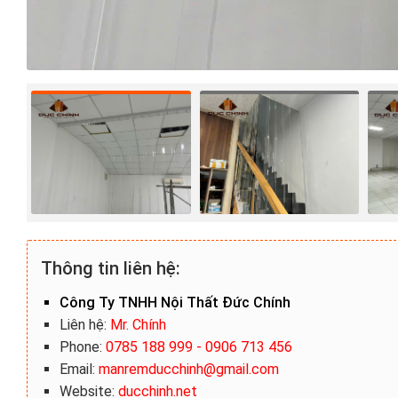
Thông tin liên hệ:
Công Ty TNHH Nội Thất Đức Chính
Liên hệ:
Mr. Chính
Phone:
0785 188 999 - 0906 713 456
Email:
manremducchinh@gmail.com
Website:
ducchinh.net