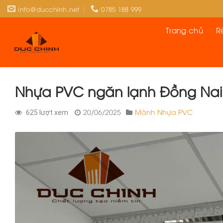
Skip
info@ducchinh.net
0785 188 999
to
content
Trang chủ
R
Nhựa PVC ngăn lạnh Đồng Nai
20/06/2025
Mành Nhựa PVC
625 lượt xem