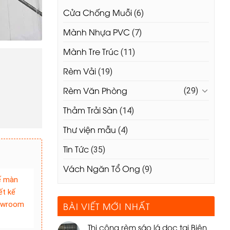
Cửa Chống Muỗi
(6)
Mành Nhựa PVC
(7)
Mành Tre Trúc
(11)
Rèm Vải
(19)
Rèm Văn Phòng
(29)
Thảm Trải Sàn
(14)
Thư viện mẫu
(4)
Tin Tức
(35)
Vách Ngăn Tổ Ong
(9)
kế màn
ết kế
howroom
BÀI VIẾT MỚI NHẤT
Thi công rèm sáo lá dọc tại Biên