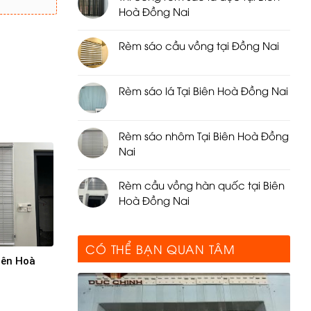
Hoà Đồng Nai
Rèm sáo cầu vồng tại Đồng Nai
Rèm sáo lá Tại Biên Hoà Đồng Nai
Rèm sáo nhôm Tại Biên Hoà Đồng
Nai
Rèm cầu vồng hàn quốc tại Biên
Hoà Đồng Nai
CÓ THỂ BẠN QUAN TÂM
iên Hoà