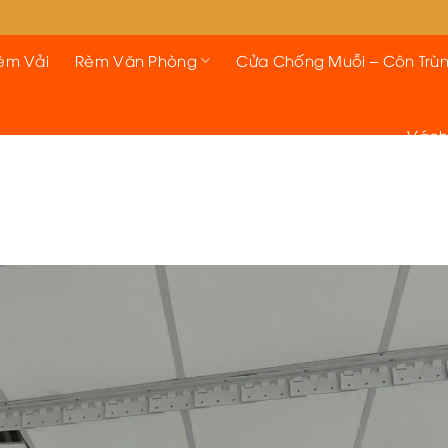
èm Vải
Rèm Văn Phòng
Cửa Chống Muỗi – Côn Trù
Vách