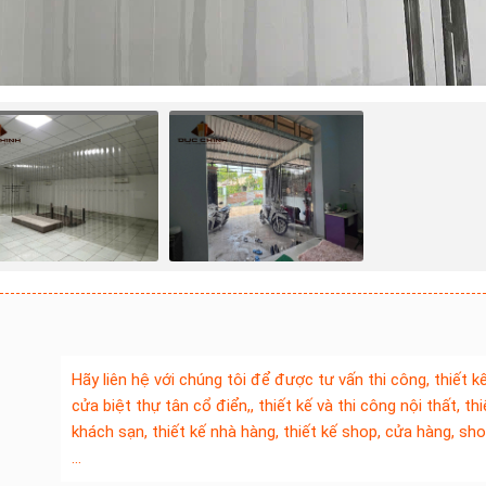
Hãy liên hệ với chúng tôi để được tư vấn thi công, thiết 
cửa biệt thự tân cổ điển,, thiết kế và thi công nội thất, thi
khách sạn, thiết kế nhà hàng, thiết kế shop, cửa hàng, s
…