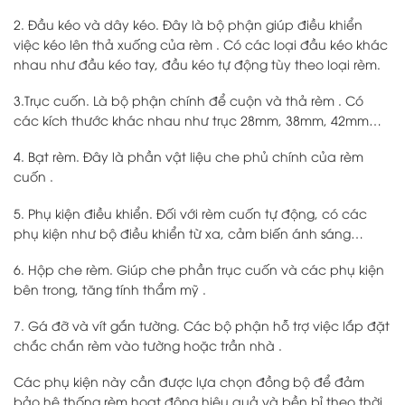
2. Đầu kéo và dây kéo. Đây là bộ phận giúp điều khiển
việc kéo lên thả xuống của rèm . Có các loại đầu kéo khác
nhau như đầu kéo tay, đầu kéo tự động tùy theo loại rèm.
3.Trục cuốn. Là bộ phận chính để cuộn và thả rèm . Có
các kích thước khác nhau như trục 28mm, 38mm, 42mm…
4. Bạt rèm. Đây là phần vật liệu che phủ chính của rèm
cuốn .
5. Phụ kiện điều khiển. Đối với rèm cuốn tự động, có các
phụ kiện như bộ điều khiển từ xa, cảm biến ánh sáng…
6. Hộp che rèm. Giúp che phần trục cuốn và các phụ kiện
bên trong, tăng tính thẩm mỹ .
7. Gá đỡ và vít gắn tường. Các bộ phận hỗ trợ việc lắp đặt
chắc chắn rèm vào tường hoặc trần nhà .
Các phụ kiện này cần được lựa chọn đồng bộ để đảm
bảo hệ thống rèm hoạt động hiệu quả và bền bỉ theo thời