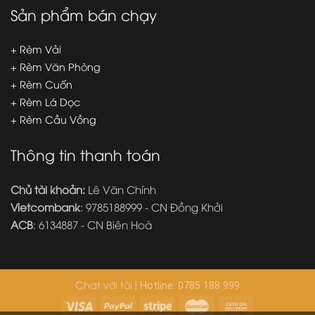
Sản phẩm bán chạy
+ Rèm Vải
+ Rèm Văn Phòng
+ Rèm Cuốn
+ Rèm Lá Dọc
+ Rèm Cầu Vồng
Thông tin thanh toán
Chủ tài khoản:
Lê Văn Chính
Vietcombank
: 9785188999 - CN Đồng Khởi
ACB
: 6134887 - CN Biên Hoà
Chat với tôi
| Hotline: 0785 188 999