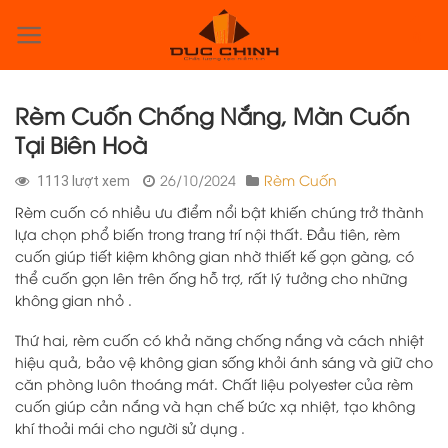
Skip
to
0
content
Rèm Cuốn Chống Nắng, Màn Cuốn
Tại Biên Hoà
26/10/2024
Rèm Cuốn
1113 lượt xem
Rèm cuốn có nhiều ưu điểm nổi bật khiến chúng trở thành
lựa chọn phổ biến trong trang trí nội thất. Đầu tiên, rèm
cuốn giúp tiết kiệm không gian nhờ thiết kế gọn gàng, có
thể cuốn gọn lên trên ống hỗ trợ, rất lý tưởng cho những
không gian nhỏ .
Thứ hai, rèm cuốn có khả năng chống nắng và cách nhiệt
hiệu quả, bảo vệ không gian sống khỏi ánh sáng và giữ cho
căn phòng luôn thoáng mát. Chất liệu polyester của rèm
cuốn giúp cản nắng và hạn chế bức xạ nhiệt, tạo không
khí thoải mái cho người sử dụng .