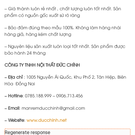
– Giá thành luôn rẻ nhất , chất lượng luôn tốt nhất. Sản
phẩm có nguồn gốc xuất sứ rõ ràng
– Bảo đảm đúng theo mẫu 100%. Không làm hàng nhái
hàng giả, hàng kém chất lượng
– Nguyên liệu sản xuất luôn loại tốt nhất. Sản phẩm được
bảo hành 24 tháng
CÔNG TY TNHH NỘI THẤT ĐỨC CHÍNH
– Địa chỉ
: 1005 Nguyễn Ái Quốc, Khu Phố 2, Tân Hiệp, Biên
Hòa Đồng Nai
– Hotline
: 0785.188.999 – 0906.713.456
– Email
: manremducchinh@gmail.com
– Website
:
www.ducchinh.net
Regenerate response