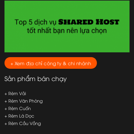
+ Xem địa chỉ công ty & chi nhánh
Sản phẩm bán chạy
+ Rèm Vải
+ Rèm Văn Phòng
+ Rèm Cuốn
+ Rèm Lá Dọc
+ Rèm Cầu Vồng