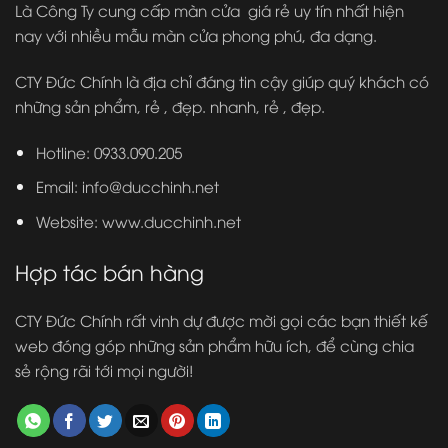
Là Công Ty cung cấp màn cửa giá rẻ uy tín nhất hiện
nay với nhiều mẫu màn cửa phong phú, đa dạng.
CTY Đức Chính là địa chỉ đáng tin cậy giúp quý khách có
những sản phẩm, rẻ , đẹp. nhanh, rẻ , đẹp.
Hotline: 0933.090.205
Email: info@ducchinh.net
Website:
www.ducchinh.net
Hợp tác bán hàng
CTY Đức Chính rất vinh dự được mời gọi các bạn thiết kế
web đóng góp những sản phẩm hữu ích, để cùng chia
sẻ rộng rãi tới mọi người!