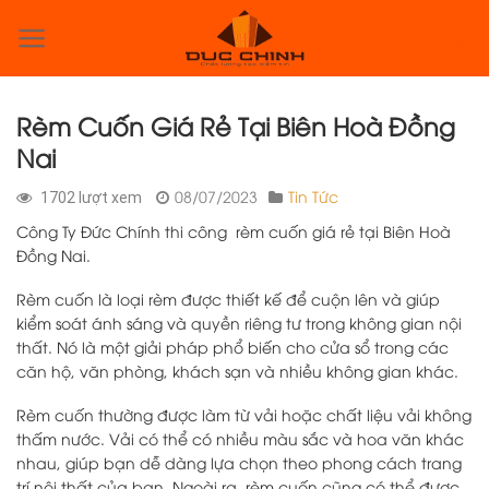
Skip
to
0
content
Rèm Cuốn Giá Rẻ Tại Biên Hoà Đồng
Nai
08/07/2023
Tin Tức
1702 lượt xem
Công Ty Đức Chính thi công rèm cuốn giá rẻ tại Biên Hoà
Đồng Nai.
Rèm cuốn là loại rèm được thiết kế để cuộn lên và giúp
kiểm soát ánh sáng và quyền riêng tư trong không gian nội
thất. Nó là một giải pháp phổ biến cho cửa sổ trong các
căn hộ, văn phòng, khách sạn và nhiều không gian khác.
Rèm cuốn thường được làm từ vải hoặc chất liệu vải không
thấm nước. Vải có thể có nhiều màu sắc và hoa văn khác
nhau, giúp bạn dễ dàng lựa chọn theo phong cách trang
trí nội thất của bạn. Ngoài ra, rèm cuốn cũng có thể được