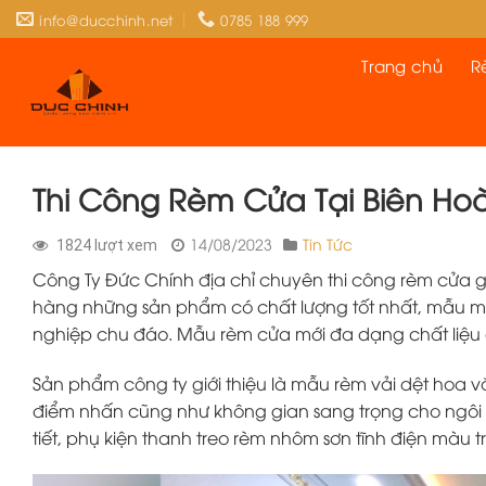
Skip
info@ducchinh.net
0785 188 999
to
content
Trang chủ
R
Thi Công Rèm Cửa Tại Biên Ho
14/08/2023
Tin Tức
1824 lượt xem
Công Ty Đức Chính địa chỉ chuyên thi công rèm cửa gi
hàng những sản phẩm có chất lượng tốt nhất, mẫu mã
nghiệp chu đáo. Mẫu rèm cửa mới đa dạng chất liệu
Sản phẩm công ty giới thiệu là mẫu rèm vải dệt hoa v
điểm nhấn cũng như không gian sang trọng cho ngôi
tiết, phụ kiện thanh treo rèm nhôm sơn tĩnh điện màu 