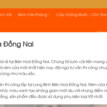
èm Vải
Rèm Văn Phòng
Cửa Chống Muỗi – Côn Trù
Vách
à Đồng Nai
á rẻ tại Biên Hoà Đồng Nai. Chúng tôi luôn cải tiến mang
 rèm cửa mới nhất hiện nay, đội ngũ tư vấn thi công chu
 cũng như màu sắc,
ăn thi công lắp tại Long Bình Biên Hoà Đồng Nai. Rèm cửa
 nhà, màu xanh tạo không giam mát dịu với nhưng điểm 
trắng, sản phẩm đều được sử dụng phụ kiện loại tốt nhất.