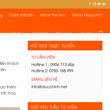
ng
Thảm Trải Sàn
Mành Tre Trúc
Mành Nhựa PVC
 Ngăn Tổ Ong
Giới thiệu
Bảng giá
Liên hệ
HỖ TRỢ TRỰC TUYẾN
TƯ VẤN VIÊN
 đến khách
Hotline 1 : 0906 713 456
yên
Hotline 2: 0785 188 999
EMAIL LIÊN HỆ
info@ducchinh.net
 tạo thêm
nhấn hoạ
GỬI YÊU CẦU TƯ VẤN