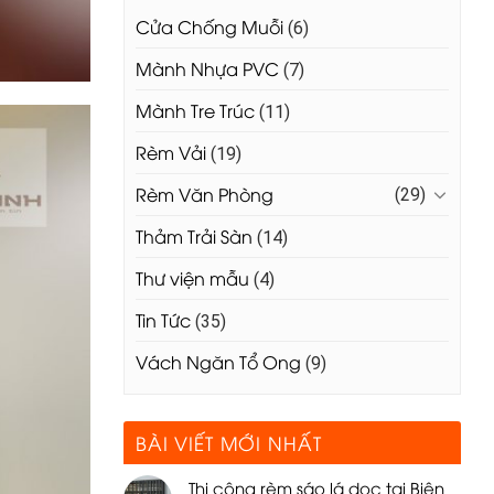
Cửa Chống Muỗi
(6)
Mành Nhựa PVC
(7)
Mành Tre Trúc
(11)
Rèm Vải
(19)
Rèm Văn Phòng
(29)
Thảm Trải Sàn
(14)
Thư viện mẫu
(4)
Tin Tức
(35)
Vách Ngăn Tổ Ong
(9)
BÀI VIẾT MỚI NHẤT
Thi công rèm sáo lá dọc tại Biên