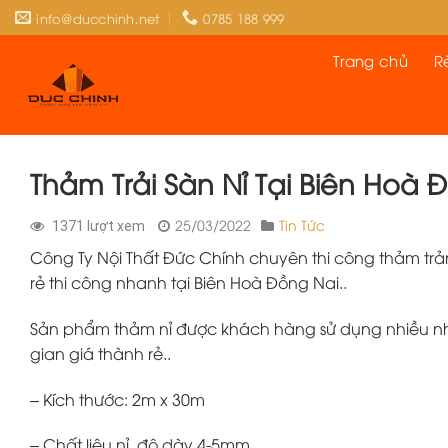
Skip
info@ducchinh.net
0785 188 999
to
content
Trang chủ
R
Thảm Trải Sàn Nỉ Tại Biên Hoà 
25/03/2022
Tin Tức
1371 lượt xem
Công Ty Nội Thất Đức Chính chuyên thi công thảm trả
rẻ thi công nhanh tại Biên Hoà Đồng Nai..
Sản phẩm thảm nỉ được khách hàng sử dụng nhiều nhằ
gian giá thành rẻ..
– Kích thước: 2m x 30m
– Chất liệu nỉ, độ dày 4-5mm