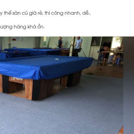
hế sàn cũ giá rẻ, thi công nhanh, dễ..
lượng hàng khá ổn.