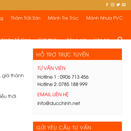
ng
Thảm Trải Sàn
Mành Tre Trúc
Mành Nhựa PVC
 Ngăn Tổ Ong
Giới thiệu
Bảng giá
Liên hệ
HỖ TRỢ TRỰC TUYẾN
TƯ VẤN VIÊN
, giá thành
Hotline 1 : 0906 713 456
Hotline 2: 0785 188 999
EMAIL LIÊN HỆ
ều thời
info@ducchinh.net
GỬI YÊU CẦU TƯ VẤN