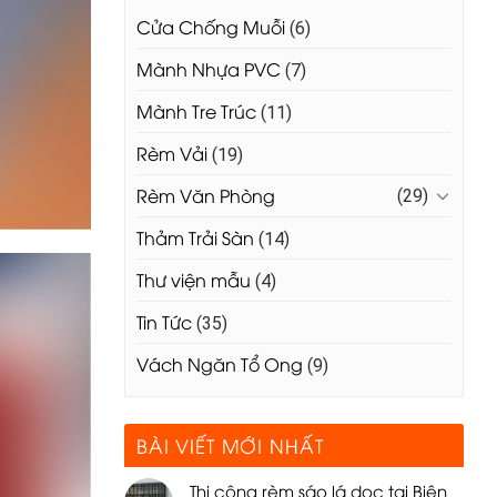
Cửa Chống Muỗi
(6)
Mành Nhựa PVC
(7)
Mành Tre Trúc
(11)
Rèm Vải
(19)
Rèm Văn Phòng
(29)
Thảm Trải Sàn
(14)
Thư viện mẫu
(4)
Tin Tức
(35)
Vách Ngăn Tổ Ong
(9)
BÀI VIẾT MỚI NHẤT
Thi công rèm sáo lá dọc tại Biên