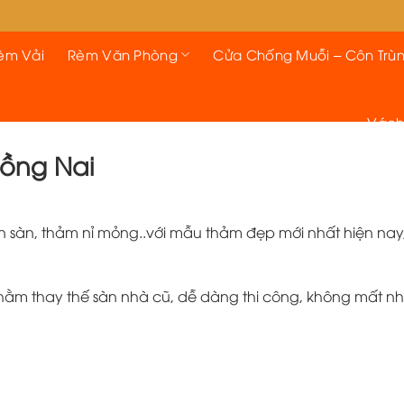
èm Vải
Rèm Văn Phòng
Cửa Chống Muỗi – Côn Trù
Vách
Đồng Nai
n sàn, thảm nỉ mỏng..với mẫu thảm đẹp mới nhất hiện nay
m thay thế sàn nhà cũ, dễ dàng thi công, không mất nhi